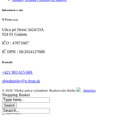
Informácie o nás
N-Frost s.r.o.
Ulica pri Derni 3424/33A
924 01 Galanta
IČO : 47871687
IČ DPH : SK2024127688
Kontakt
+421 903 615 669
objednavky@n-frost.sk
© 2026. Všetky práva vyhradené. Realizovalo štúdio
Adatelier
Shopping Basket